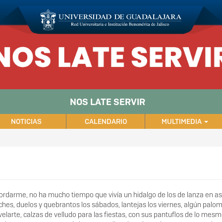
NOS LATE SERVIR
NOTICIAS
CALENDARIO
MULTIMEDIA
darme, no ha mucho tiempo que vivía un hidalgo de los de lanza en astil
ches, duelos y quebrantos los sábados, lantejas los viernes, algún pal
velarte, calzas de velludo para las fiestas, con sus pantuflos de lo mes