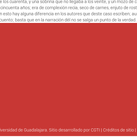
 los cuarenta, y una sobrina que no llegaba a los veinte, y un mozo de 
 cincuenta años; era de complexión recia, seco de carnes, enjuto de ros
 esto hay alguna diferencia en los autores que deste caso escriben; au
uento; basta que en la narración dél no se salga un punto de la verdad.
ersidad de Guadalajara. Sitio desarrollado por
CGTI
|
Créditos de sitio
|