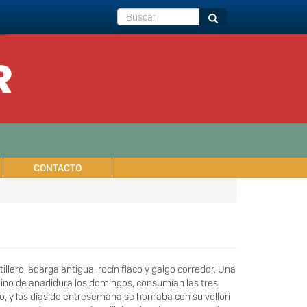
Buscar
Buscar
CONTACTO
lero, adarga antigua, rocín flaco y galgo corredor. Una
omino de añadidura los domingos, consumían las tres
mo, y los días de entresemana se honraba con su vellorí