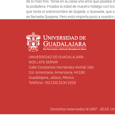
de lo más fino. Tenía en su casa una ama que pasaba de
la podadera. Frisaba la edad de nuestro hidalgo con los
que tenía el sobrenombre de Quijada, o Quesada, que en
se llamaba Quejana. Pero esto importa poco a nuestro c
Información del portal
UNIVERSIDAD DE GUADALAJARA
NOS LATE SERVIR
Calle Constancio Hernández Alvirde 169,
Col. Americana, Americana, 44190
Guadalajara, Jalisco, México.
Teléfono: +52 (33) 3134 2222
Derechos
Derechos reservados ©1997 - 2018. Univ