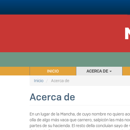
Pasar
al
contenido
principal
NAVEGACIÓN
INICIO
ACERCA DE
PRINCIPAL
Inicio
Acerca de
Acerca de
En un lugar de la Mancha, de cuyo nombre no quiero acor
olla de algo más vaca que carnero, salpicón las más no
partes de su hacienda. El resto della concluían sayo de 