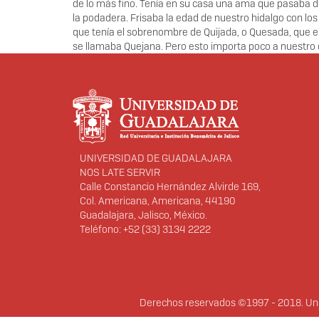
de lo más fino. Tenía en su casa una ama que pasaba de
la podadera. Frisaba la edad de nuestro hidalgo con los
que tenía el sobrenombre de Quijada, o Quesada, que en
se llamaba Quejana. Pero esto importa poco a nuestro c
Información del portal
UNIVERSIDAD DE GUADALAJARA
NOS LATE SERVIR
Calle Constancio Hernández Alvirde 169,
Col. Americana, Americana, 44190
Guadalajara, Jalisco, México.
Teléfono: +52 (33) 3134 2222
Derechos
Derechos reservados ©1997 - 2018. Univ