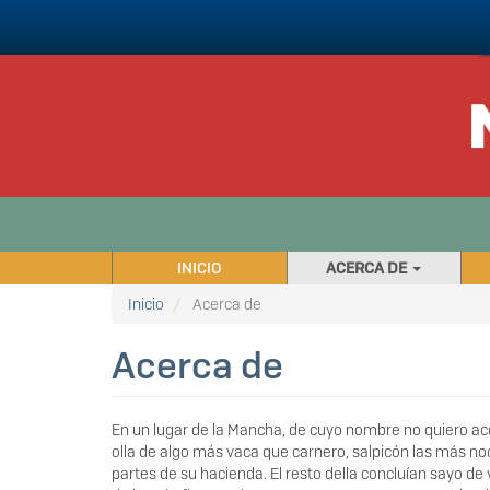
Pasar
al
contenido
principal
NAVEGACIÓN
INICIO
ACERCA DE
PRINCIPAL
Inicio
Acerca de
Acerca de
En un lugar de la Mancha, de cuyo nombre no quiero acor
olla de algo más vaca que carnero, salpicón las más no
partes de su hacienda. El resto della concluían sayo de 