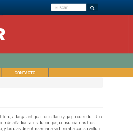
Buscar
Buscar
CONTACTO
lero, adarga antigua, rocín flaco y galgo corredor. Una
omino de añadidura los domingos, consumían las tres
mo, y los días de entresemana se honraba con su vellorí