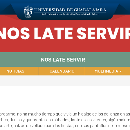
NOS LATE SERVIR
NOTICIAS
CALENDARIO
MULTIMEDIA
darme, no ha mucho tiempo que vivía un hidalgo de los de lanza en astil
ches, duelos y quebrantos los sábados, lantejas los viernes, algún pal
velarte, calzas de velludo para las fiestas, con sus pantuflos de lo mes