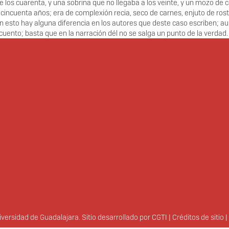
 los cuarenta, y una sobrina que no llegaba a los veinte, y un mozo de 
 cincuenta años; era de complexión recia, seco de carnes, enjuto de ros
 esto hay alguna diferencia en los autores que deste caso escriben; au
uento; basta que en la narración dél no se salga un punto de la verdad.
ersidad de Guadalajara. Sitio desarrollado por
CGTI
|
Créditos de sitio
|