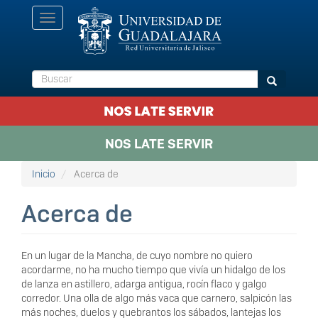
Pasar
Toggle
al
navigation
contenido
principal
Buscar
Buscar
NOS LATE SERVIR
Inicio
Acerca de
Acerca de
En un lugar de la Mancha, de cuyo nombre no quiero
acordarme, no ha mucho tiempo que vivía un hidalgo de los
de lanza en astillero, adarga antigua, rocín flaco y galgo
corredor. Una olla de algo más vaca que carnero, salpicón las
más noches, duelos y quebrantos los sábados, lantejas los